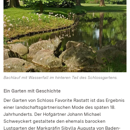
Bachlauf mit Wasserfall im hinteren Teil des Schlossgartens.
Ein Garten mit Geschichte
Der Garten von Schloss Favorite Rastatt ist das Ergebnis
einer landschaftsgärtnerischen Mode des späten 18.
Jahrhunderts. Der Hofgärtner Johann Michael
Schweyckert gestaltete den ehemals barocken
Lustgarten der Markgräfin Sibylla Augusta von Baden-