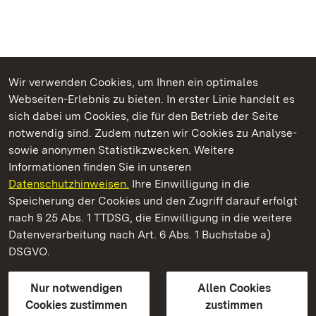
Wir verwenden Cookies, um Ihnen ein optimales
Webseiten-Erlebnis zu bieten. In erster Linie handelt es
Kommen. Staunen. Genießen.
sich dabei um Cookies, die für den Betrieb der Seite
notwendig sind. Zudem nutzen wir Cookies zu Analyse-
sowie anonymen Statistikzwecken. Weitere
Informationen finden Sie in unseren
Datenschutzhinweisen.
Ihre Einwilligung in die
Schloss Favorite Rastatt
Speicherung der Cookies und den Zugriff darauf erfolgt
nach § 25 Abs. 1 TTDSG, die Einwilligung in die weitere
Staatliche Schlösser und Gärten Baden-Württemberg
Datenverarbeitung nach Art. 6 Abs. 1 Buchstabe a)
DSGVO.
Kontakt
FAQ
Impressum
Datenschutz
Gebärdensprache
Leichte Sprache
Erklärung zur Barrierefreiheit
Nur notwendigen
Allen Cookies
BITV-konform (geprüfte Seiten)
Cookies zustimmen
zustimmen