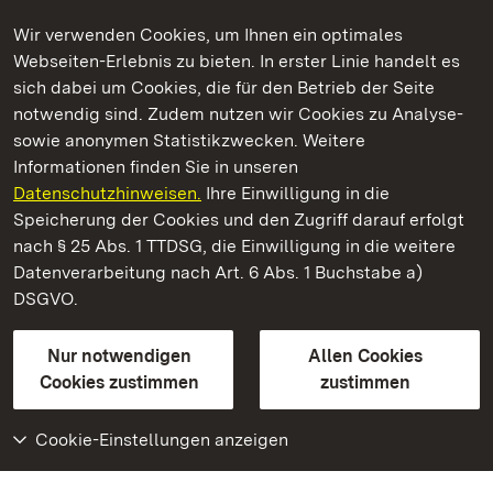
Wir verwenden Cookies, um Ihnen ein optimales
Webseiten-Erlebnis zu bieten. In erster Linie handelt es
Kommen. Staunen. Genießen.
sich dabei um Cookies, die für den Betrieb der Seite
notwendig sind. Zudem nutzen wir Cookies zu Analyse-
sowie anonymen Statistikzwecken. Weitere
Informationen finden Sie in unseren
Datenschutzhinweisen.
Ihre Einwilligung in die
Schloss Favorite Rastatt
Speicherung der Cookies und den Zugriff darauf erfolgt
nach § 25 Abs. 1 TTDSG, die Einwilligung in die weitere
Staatliche Schlösser und Gärten Baden-Württemberg
Datenverarbeitung nach Art. 6 Abs. 1 Buchstabe a)
DSGVO.
Kontakt
FAQ
Impressum
Datenschutz
Gebärdensprache
Leichte Sprache
Erklärung zur Barrierefreiheit
Nur notwendigen
Allen Cookies
BITV-konform (geprüfte Seiten)
Cookies zustimmen
zustimmen
Cookie-Einstellungen anzeigen
Weiteres
Portal
Monumente