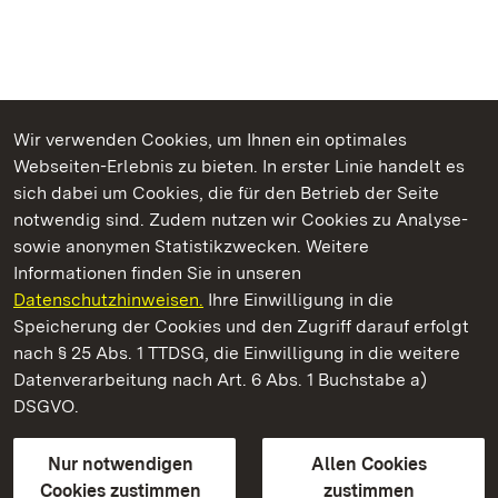
Wir verwenden Cookies, um Ihnen ein optimales
Webseiten-Erlebnis zu bieten. In erster Linie handelt es
Kommen. Staunen. Genießen.
sich dabei um Cookies, die für den Betrieb der Seite
notwendig sind. Zudem nutzen wir Cookies zu Analyse-
sowie anonymen Statistikzwecken. Weitere
Informationen finden Sie in unseren
Datenschutzhinweisen.
Ihre Einwilligung in die
Schloss Favorite Rastatt
Speicherung der Cookies und den Zugriff darauf erfolgt
nach § 25 Abs. 1 TTDSG, die Einwilligung in die weitere
Staatliche Schlösser und Gärten Baden-Württemberg
Datenverarbeitung nach Art. 6 Abs. 1 Buchstabe a)
DSGVO.
Kontakt
FAQ
Impressum
Datenschutz
Gebärdensprache
Leichte Sprache
Erklärung zur Barrierefreiheit
Nur notwendigen
Allen Cookies
BITV-konform (geprüfte Seiten)
Cookies zustimmen
zustimmen