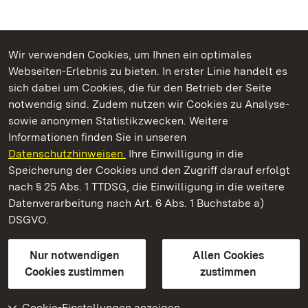
Wir verwenden Cookies, um Ihnen ein optimales
Webseiten-Erlebnis zu bieten. In erster Linie handelt es
Kommen. Staunen. Genießen.
sich dabei um Cookies, die für den Betrieb der Seite
notwendig sind. Zudem nutzen wir Cookies zu Analyse-
sowie anonymen Statistikzwecken. Weitere
Informationen finden Sie in unseren
Datenschutzhinweisen.
Ihre Einwilligung in die
Schloss Favorite Rastatt
Speicherung der Cookies und den Zugriff darauf erfolgt
nach § 25 Abs. 1 TTDSG, die Einwilligung in die weitere
Staatliche Schlösser und Gärten Baden-Württemberg
Datenverarbeitung nach Art. 6 Abs. 1 Buchstabe a)
DSGVO.
Kontakt
FAQ
Impressum
Datenschutz
Gebärdensprache
Leichte Sprache
Erklärung zur Barrierefreiheit
Nur notwendigen
Allen Cookies
BITV-konform (geprüfte Seiten)
Cookies zustimmen
zustimmen
Cookie-Einstellungen anzeigen