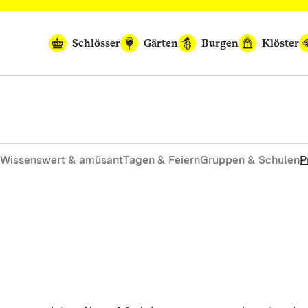
Schlösser
Gärten
Burgen
Klöster
Wissenswert & amüsant
Tagen & Feiern
Gruppen & Schulen
P