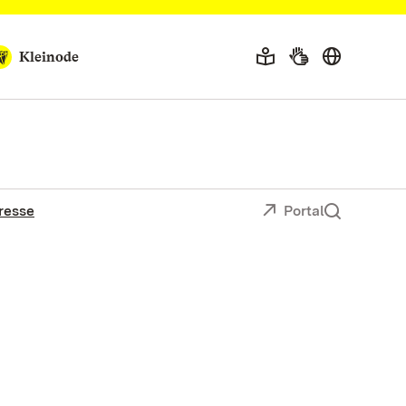
Kleinode
resse
Portal