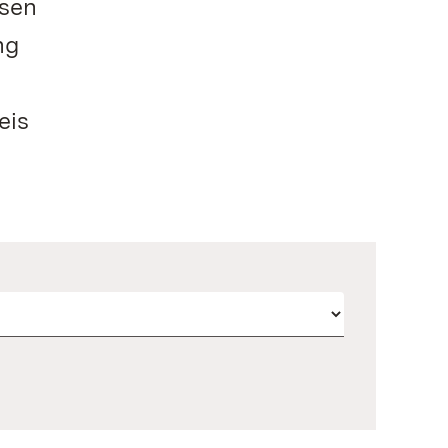
osen
ng
eis