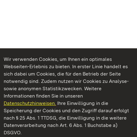
Wir verwenden Cookies, um Ihnen ein optimales
Webseiten-Erlebnis zu bieten. In erster Linie handelt es
Kommen. Staunen. Genießen.
sich dabei um Cookies, die für den Betrieb der Seite
notwendig sind. Zudem nutzen wir Cookies zu Analyse-
sowie anonymen Statistikzwecken. Weitere
Informationen finden Sie in unseren
Datenschutzhinweisen.
Ihre Einwilligung in die
Schloss Favorite Rastatt
Speicherung der Cookies und den Zugriff darauf erfolgt
nach § 25 Abs. 1 TTDSG, die Einwilligung in die weitere
Staatliche Schlösser und Gärten Baden-Württemberg
Datenverarbeitung nach Art. 6 Abs. 1 Buchstabe a)
DSGVO.
Kontakt
FAQ
Impressum
Datenschutz