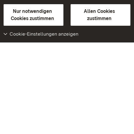
Gebärdensprache
Leichte Sprache
Erklärung zur Barrierefreiheit
Nur notwendigen
Allen Cookies
BITV-konform (geprüfte Seiten)
Cookies zustimmen
zustimmen
Cookie-Einstellungen anzeigen
Weiteres
Portal
Monumente
Besuchen Sie uns auf
Facebook
Besuchen Sie uns auf
Instagram
Besuchen Sie uns auf
Youtube
Lernen Sie unsere Apps
kennen
Google Play Store
App Store für iPhone