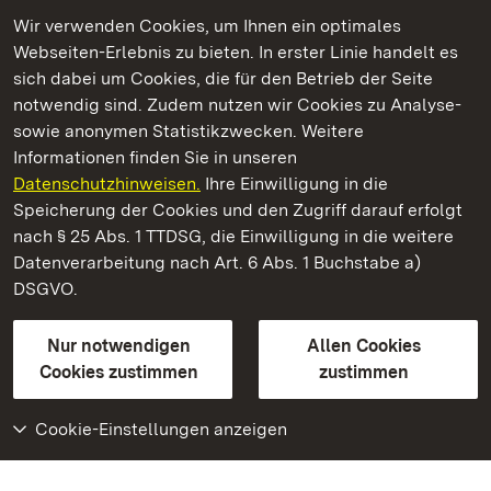
Wir verwenden Cookies, um Ihnen ein optimales
Webseiten-Erlebnis zu bieten. In erster Linie handelt es
Kommen. Staunen. Genießen.
sich dabei um Cookies, die für den Betrieb der Seite
notwendig sind. Zudem nutzen wir Cookies zu Analyse-
sowie anonymen Statistikzwecken. Weitere
Informationen finden Sie in unseren
Datenschutzhinweisen.
Ihre Einwilligung in die
Schloss Favorite Rastatt
Speicherung der Cookies und den Zugriff darauf erfolgt
nach § 25 Abs. 1 TTDSG, die Einwilligung in die weitere
Staatliche Schlösser und Gärten Baden-Württemberg
Datenverarbeitung nach Art. 6 Abs. 1 Buchstabe a)
DSGVO.
Kontakt
FAQ
Impressum
Datenschutz
Gebärdensprache
Leichte Sprache
Erklärung zur Barrierefreiheit
Nur notwendigen
Allen Cookies
BITV-konform (geprüfte Seiten)
Cookies zustimmen
zustimmen
Cookie-Einstellungen anzeigen
Weiteres
Portal
Monumente