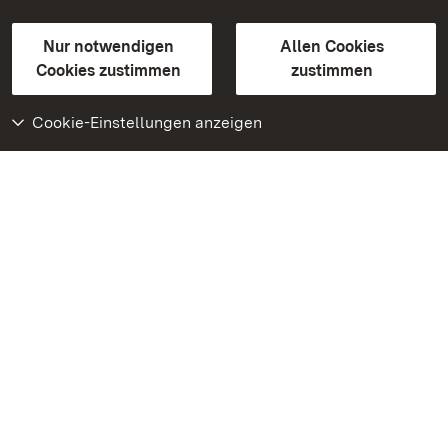
Gebärdensprache
Leichte Sprache
Erklärung zur Barrierefreiheit
Nur notwendigen
Allen Cookies
BITV-konform (geprüfte Seiten)
Cookies zustimmen
zustimmen
Cookie-Einstellungen anzeigen
Weiteres
Portal
Monumente
Besuchen Sie uns auf
Facebook
Besuchen Sie uns auf
Instagram
Besuchen Sie uns auf
Youtube
Lernen Sie unsere Apps
kennen
Google Play Store
App Store für iPhone