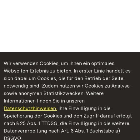
Wir verwenden Cookies, um Ihnen ein optimales
Webseiten-Erlebnis zu bieten. In erster Linie handelt es
Kommen. Staunen. Genießen.
sich dabei um Cookies, die für den Betrieb der Seite
notwendig sind. Zudem nutzen wir Cookies zu Analyse-
sowie anonymen Statistikzwecken. Weitere
Informationen finden Sie in unseren
Datenschutzhinweisen.
Ihre Einwilligung in die
Schloss Favorite Rastatt
Speicherung der Cookies und den Zugriff darauf erfolgt
nach § 25 Abs. 1 TTDSG, die Einwilligung in die weitere
Staatliche Schlösser und Gärten Baden-Württemberg
Datenverarbeitung nach Art. 6 Abs. 1 Buchstabe a)
DSGVO.
Kontakt
FAQ
Impressum
Datenschutz