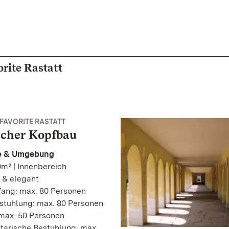
rite Rastatt
FAVORITE RASTATT
icher Kopfbau
he & Umgebung
m² | Innenbereich
 & elegant
ang: max. 80 Personen
stuhlung: max. 80 Personen
 max. 50 Personen
tarische Bestuhlung: max.