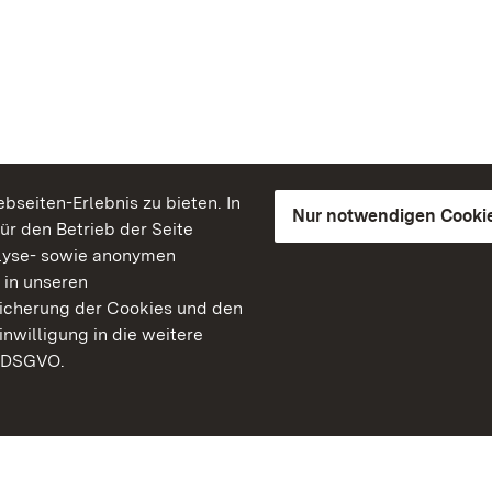
seiten-Erlebnis zu bieten. In
Nur notwendigen Cooki
für den Betrieb der Seite
lyse- sowie anonymen
 in unseren
peicherung der Cookies und den
inwilligung in die weitere
) DSGVO.
Staatliche Schlösser un
Baden-Württemberg
Kontakt
FAQ