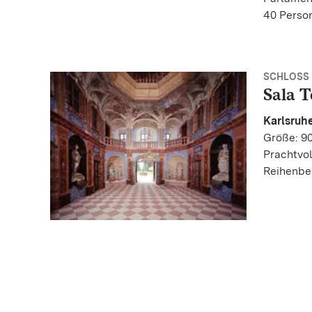
40 Perso
SCHLOSS 
Sala T
Karlsru
Größe: 90
Prachtvol
Reihenbe