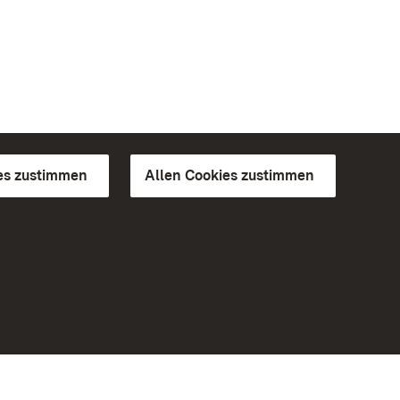
es zustimmen
Allen Cookies zustimmen
d Gärten
Weiteres
Portal
Monumente
Besuchen Sie uns auf Facebook