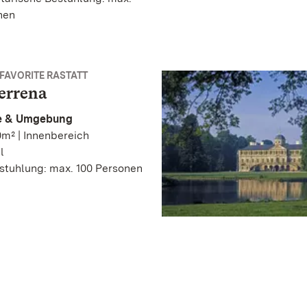
nen
FAVORITE RASTATT
errena
he & Umgebung
m² | Innenbereich
l
stuhlung: max. 100 Personen