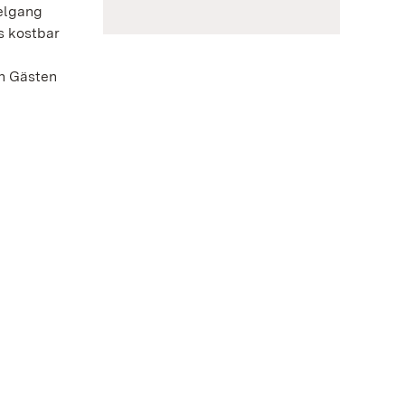
elgang
s kostbar
en Gästen