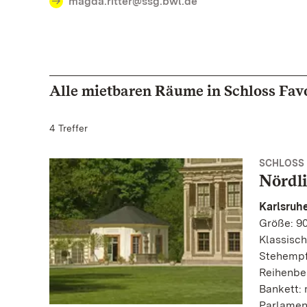
magda.ritter@ssg.bwl.de
Alle mietbaren Räume in Schloss Favo
4 Treffer
SCHLOSS 
Nördl
Karlsru
Größe: 90
Klassisch
Stehempf
Reihenbe
Bankett:
Parlamen