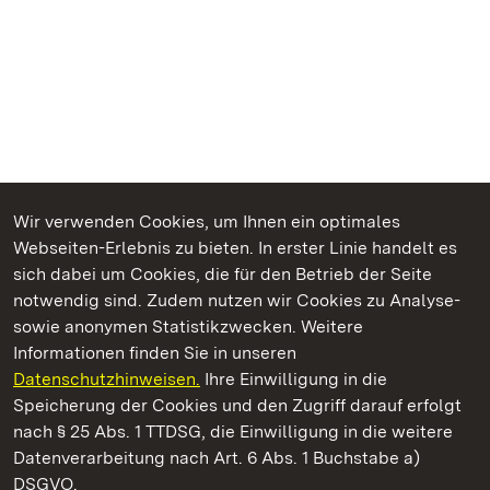
Wir verwenden Cookies, um Ihnen ein optimales
Webseiten-Erlebnis zu bieten. In erster Linie handelt es
Kommen. Staunen. Genießen.
sich dabei um Cookies, die für den Betrieb der Seite
notwendig sind. Zudem nutzen wir Cookies zu Analyse-
sowie anonymen Statistikzwecken. Weitere
Informationen finden Sie in unseren
Datenschutzhinweisen.
Ihre Einwilligung in die
Schloss Favorite Rastatt
Speicherung der Cookies und den Zugriff darauf erfolgt
nach § 25 Abs. 1 TTDSG, die Einwilligung in die weitere
Staatliche Schlösser und Gärten Baden-Württemberg
Datenverarbeitung nach Art. 6 Abs. 1 Buchstabe a)
DSGVO.
Kontakt
FAQ
Impressum
Datenschutz