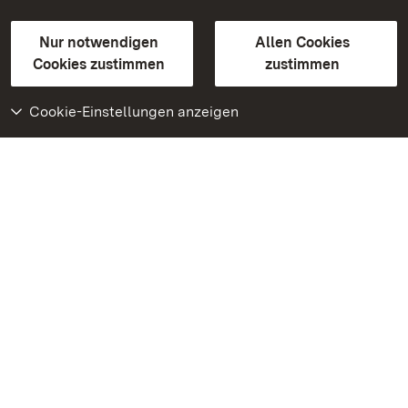
Gebärdensprache
Leichte Sprache
Erklärung zur Barrierefreiheit
Nur notwendigen
Allen Cookies
BITV-konform (geprüfte Seiten)
Cookies zustimmen
zustimmen
Cookie-Einstellungen anzeigen
Weiteres
Portal
Monumente
Besuchen Sie uns auf
Facebook
Besuchen Sie uns auf
Instagram
Besuchen Sie uns auf
Youtube
Lernen Sie unsere Apps
kennen
Google Play Store
App Store für iPhone