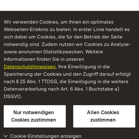
Wir verwenden Cookies, um Ihnen ein optimales
Webseiten-Erlebnis zu bieten. In erster Linie handelt es
Kommen. Staunen. Genießen.
sich dabei um Cookies, die für den Betrieb der Seite
notwendig sind. Zudem nutzen wir Cookies zu Analyse-
sowie anonymen Statistikzwecken. Weitere
Informationen finden Sie in unseren
Datenschutzhinweisen.
Ihre Einwilligung in die
Schloss Favorite Rastatt
Speicherung der Cookies und den Zugriff darauf erfolgt
nach § 25 Abs. 1 TTDSG, die Einwilligung in die weitere
Staatliche Schlösser und Gärten Baden-Württemberg
Datenverarbeitung nach Art. 6 Abs. 1 Buchstabe a)
DSGVO.
Kontakt
FAQ
Impressum
Datenschutz
Gebärdensprache
Leichte Sprache
Erklärung zur Barrierefreiheit
Nur notwendigen
Allen Cookies
BITV-konform (geprüfte Seiten)
Cookies zustimmen
zustimmen
Cookie-Einstellungen anzeigen
Weiteres