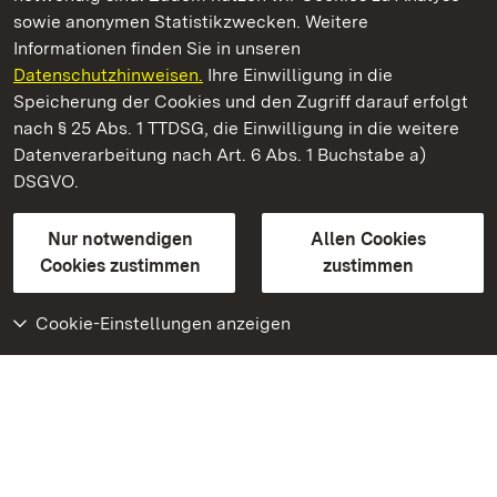
sowie anonymen Statistikzwecken. Weitere
Informationen finden Sie in unseren
Datenschutzhinweisen.
Ihre Einwilligung in die
Schloss Favorite Rastatt
Speicherung der Cookies und den Zugriff darauf erfolgt
nach § 25 Abs. 1 TTDSG, die Einwilligung in die weitere
Staatliche Schlösser und Gärten Baden-Württemberg
Datenverarbeitung nach Art. 6 Abs. 1 Buchstabe a)
DSGVO.
Kontakt
FAQ
Impressum
Datenschutz
Gebärdensprache
Leichte Sprache
Erklärung zur Barrierefreiheit
Nur notwendigen
Allen Cookies
BITV-konform (geprüfte Seiten)
Cookies zustimmen
zustimmen
Cookie-Einstellungen anzeigen
Weiteres
Portal
Monumente
Besuchen Sie uns auf
Facebook
Besuchen Sie uns auf
Instagram
Besuchen Sie uns auf