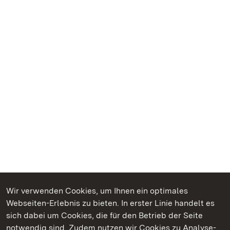
Wir verwenden Cookies, um Ihnen ein optimales
Webseiten-Erlebnis zu bieten. In erster Linie handelt es
Kommen. Staunen. Genießen.
sich dabei um Cookies, die für den Betrieb der Seite
notwendig sind. Zudem nutzen wir Cookies zu Analyse-