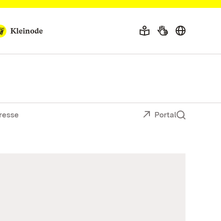
Kleinode
resse
Portal