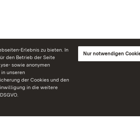
seiten-Erlebnis zu bieten. In
Nur notwendigen Cooki
für den Betrieb der Seite
lyse- sowie anonymen
 in unseren
peicherung der Cookies und den
inwilligung in die weitere
) DSGVO.
Staatliche Schlösser un
Baden-Württemberg
Kontakt
FAQ
Impressum
Datenschutz