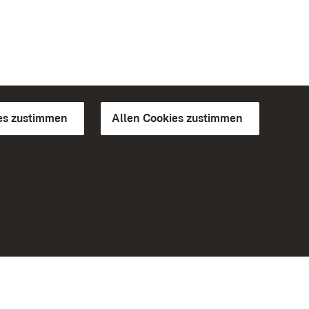
es zustimmen
Allen Cookies zustimmen
d Gärten
Weiteres
Portal
Monumente
Besuchen Sie uns auf Facebook
Besuchen Sie uns auf Instagram