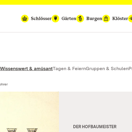
Schlösser
Gärten
Burgen
Klöster
Wissenswert & amüsant
Tagen & Feiern
Gruppen & Schulen
P
ohrer
DER HOFBAUMEISTER