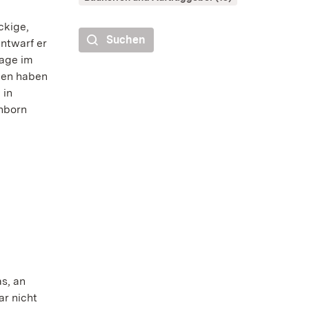
ckige,
Suchen
ntwarf er
tage im
den haben
 in
nborn
s, an
r nicht