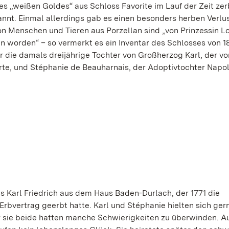
es „weißen Goldes“ aus Schloss Favorite im Lauf der Zeit zerb
annt. Einmal allerdings gab es einen besonders herben Verlus
on Menschen und Tieren aus Porzellan sind „von Prinzessin L
n worden“ – so vermerkt es ein Inventar des Schlosses von 1
r die damals dreijährige Tochter von Großherzog Karl, der von
erte, und Stéphanie de Beauharnais, der Adoptivtochter Napo
s Karl Friedrich aus dem Haus Baden-Durlach, der 1771 die
bvertrag geerbt hatte. Karl und Stéphanie hielten sich gern
ur sie beide hatten manche Schwierigkeiten zu überwinden. A