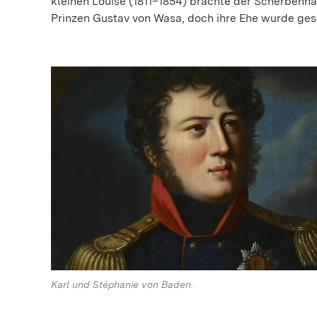
kleinen Louise (1811–1854) brachte der Scherbenh
Prinzen Gustav von Wasa, doch ihre Ehe wurde ges
Karl und Stéphanie von Baden.