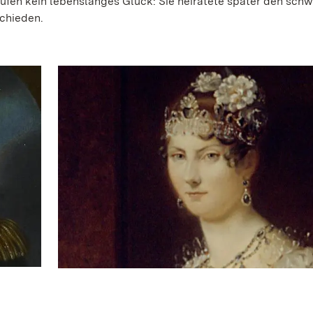
aufen kein lebenslanges Glück: Sie heiratete später den sch
chieden.