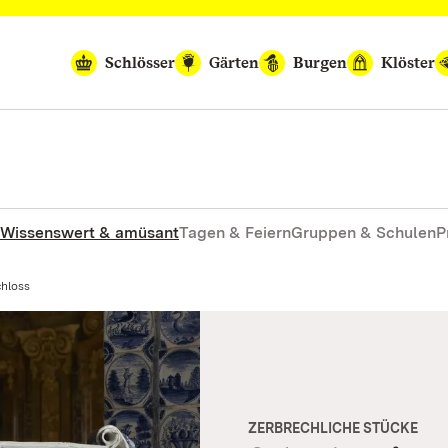
Schlösser
Gärten
Burgen
Klöster
Wissenswert & amüsant
Tagen & Feiern
Gruppen & Schulen
P
chloss
ZERBRECHLICHE STÜCKE