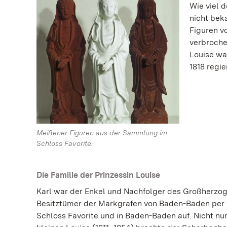
Wie viel d
nicht bek
Figuren v
verbroche
Louise wa
1818 regi
Meißener Figuren aus der Sammlung im
Schloss Favorite.
Die Familie der Prinzessin Louise
Karl war der Enkel und Nachfolger des Großherzog
Besitztümer der Markgrafen von Baden-Baden per Er
Schloss Favorite und in Baden-Baden auf. Nicht n