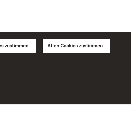
es zustimmen
Allen Cookies zustimmen
d Gärten
Weiteres
Portal
Monumente
Besuchen Sie uns auf Facebook
Besuchen Sie uns auf Instagram
Besuchen Sie uns auf Youtube