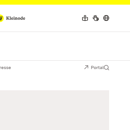
Kleinode
resse
Portal