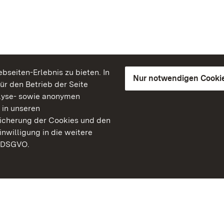
seiten-Erlebnis zu bieten. In
Nur notwendigen Cooki
für den Betrieb der Seite
lyse- sowie anonymen
 in unseren
peicherung der Cookies und den
inwilligung in die weitere
) DSGVO.
Staatliche Schlösser un
Baden-Württemberg
Kontakt
FAQ
Impressum
Datenschutz