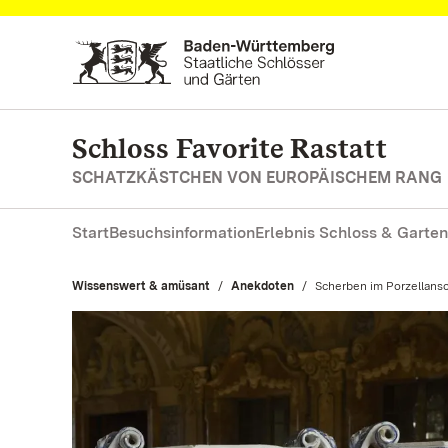
Zum Hauptinhalt springen
Schloss Favorite Rastatt
SCHATZKÄSTCHEN VON EUROPÄISCHEM RANG
Start
Besuchsinformation
Erlebnis Schloss & Garten
Wissenswert & amüsant
Anekdoten
Aktuell:
Scherben im Porzellans