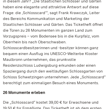
in diesem Jahr? „Die Staatlichen Schlösser und Gärten
haben eine elegante und attraktive Antwort auf diese
Frage: die ‚Schlosscard‘“, sagt Frank Krawczyk, Leiter
des Bereichs Kommunikation und Marketing der
Staatlichen Schlösser und Gärten. Das Ticketheft öffnet
die Türen zu 26 Monumenten im ganzen Land zum
Vorzugspreis – vom Bodensee bis in die Kurpfalz, vom
Oberrhein bis nach Oberschwaben.
Schlosscardbesitzerinnen und -besitzer können ganz
bequem einen Ausflug ins UNESCO-Welterbe Kloster
Maulbronn unternehmen, das prunkvolle
Residenzschloss Ludwigsburg erkunden oder einen
Spaziergang durch den weitläufigen Schlossgarten von
Schloss Schwetzingen unternehmen. Jede „Schlosscard“
berechtigt zum einmaligen Besuch eines Monuments.
26 Monumente erleben
Die „Schlosscard“ kostet 39,00 € für Erwachsene und
19,50 € für Ermäßigte. Das Ticketheft ist ab dem ersten