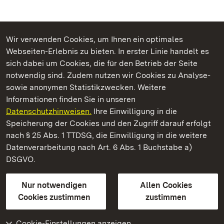
Wir verwenden Cookies, um Ihnen ein optimales
Webseiten-Erlebnis zu bieten. In erster Linie handelt es
Kommen. Staunen. Genießen.
sich dabei um Cookies, die für den Betrieb der Seite
notwendig sind. Zudem nutzen wir Cookies zu Analyse-
sowie anonymen Statistikzwecken. Weitere
Informationen finden Sie in unseren
Datenschutzhinweisen.
Ihre Einwilligung in die
Schloss Favorite Rastatt
Speicherung der Cookies und den Zugriff darauf erfolgt
nach § 25 Abs. 1 TTDSG, die Einwilligung in die weitere
Staatliche Schlösser und Gärten Baden-Württemberg
Datenverarbeitung nach Art. 6 Abs. 1 Buchstabe a)
DSGVO.
Kontakt
FAQ
Impressum
Datenschutz
Gebärdensprache
Leichte Sprache
Erklärung zur Barrierefreiheit
Nur notwendigen
Allen Cookies
BITV-konform (geprüfte Seiten)
Cookies zustimmen
zustimmen
Cookie-Einstellungen anzeigen