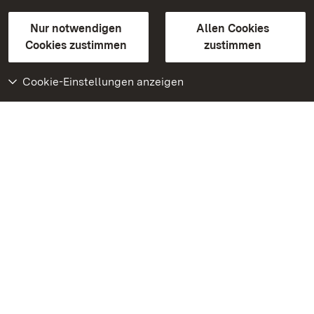
Gebärdensprache
Leichte Sprache
Erklärung zur Barrierefreiheit
Nur notwendigen
Allen Cookies
BITV-konform (geprüfte Seiten)
Cookies zustimmen
zustimmen
Cookie-Einstellungen anzeigen
Weiteres
Portal
Monumente
Besuchen Sie uns auf
Facebook
Besuchen Sie uns auf
Instagram
Besuchen Sie uns auf
Youtube
Lernen Sie unsere Apps
kennen
Google Play Store
App Store für iPhone