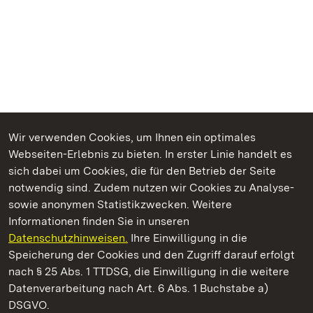
Wir verwenden Cookies, um Ihnen ein optimales
Webseiten-Erlebnis zu bieten. In erster Linie handelt es
Kommen. Staunen. Genießen.
sich dabei um Cookies, die für den Betrieb der Seite
notwendig sind. Zudem nutzen wir Cookies zu Analyse-
sowie anonymen Statistikzwecken. Weitere
Informationen finden Sie in unseren
Datenschutzhinweisen.
Ihre Einwilligung in die
Schloss Favorite Rastatt
Speicherung der Cookies und den Zugriff darauf erfolgt
nach § 25 Abs. 1 TTDSG, die Einwilligung in die weitere
Staatliche Schlösser und Gärten Baden-Württemberg
Datenverarbeitung nach Art. 6 Abs. 1 Buchstabe a)
DSGVO.
Kontakt
FAQ
Impressum
Datenschutz