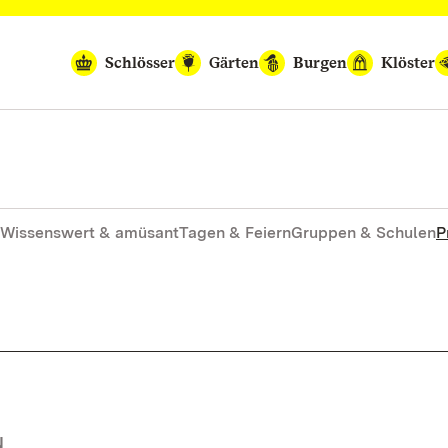
Schlösser
Gärten
Burgen
Klöster
Wissenswert & amüsant
Tagen & Feiern
Gruppen & Schulen
P
N