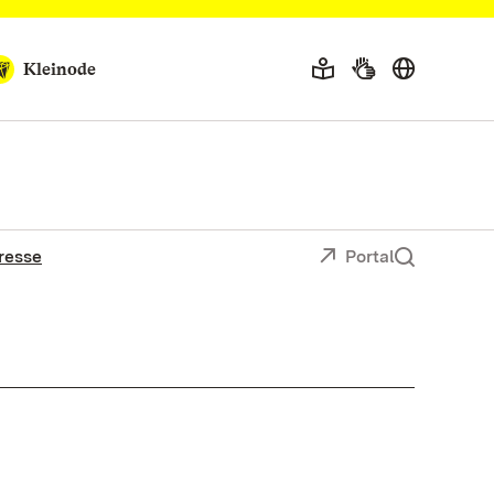
Kleinode
resse
Portal