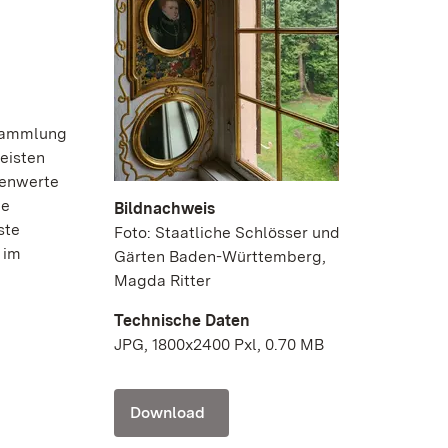
nsammlung
eisten
renwerte
ie
Bildnachweis
ste
Foto: Staatliche Schlösser und
 im
Gärten Baden-Württemberg,
Magda Ritter
Technische Daten
JPG, 1800x2400 Pxl, 0.70 MB
Download