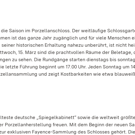
ie Saison im Porzellanschloss. Der weitläufige Schlossgart
men ist das ganze Jahr zugänglich und für viele Menschen ei
 seiner historischen Erhaltung nahezu unberührt, ist nicht he
twoch, 15. März sind die prachtvollen Räume der Beletage, 
ngen zu sehen. Die Rundgänge starten dienstags bis sonnta
Die letzte Führung beginnt um 17.00 Uhr. Jeden Sonntag um 1
orzellansammlung und zeigt Kostbarkeiten wie etwa blauwei
lteste deutsche „Spiegelkabinett“ sowie die weltweit größt
r Porzellanherstellung freuen. Mit dem Beginn der neuen Sa
r zur exklusiven Fayence-Sammlung des Schlosses gehört. Di