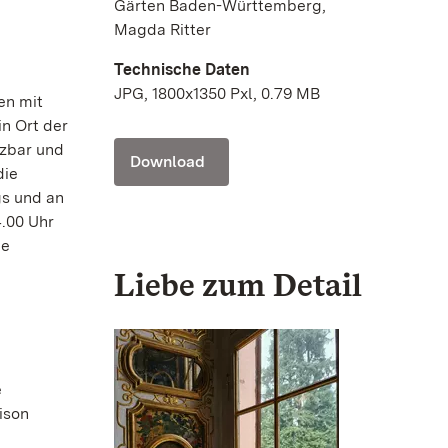
Gärten Baden-Württemberg,
Magda Ritter
Technische Daten
JPG, 1800x1350 Pxl, 0.79 MB
en mit
n Ort der
izbar und
Download
die
gs und an
4.00 Uhr
ße
Liebe zum Detail
e
ison
e