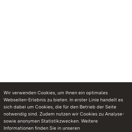
Wir verwenden Cookies, um Ihnen ein optimales
Webseiten-Erlebnis zu bieten. In erster Linie handelt es
Kommen. Staunen. Genießen.
sich dabei um Cookies, die für den Betrieb der Seite
notwendig sind. Zudem nutzen wir Cookies zu Analyse-
sowie anonymen Statistikzwecken. Weitere
Informationen finden Sie in unseren