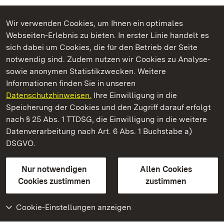
Wir verwenden Cookies, um Ihnen ein optimales
Webseiten-Erlebnis zu bieten. In erster Linie handelt es
Kommen. Staunen. Genießen.
sich dabei um Cookies, die für den Betrieb der Seite
notwendig sind. Zudem nutzen wir Cookies zu Analyse-
sowie anonymen Statistikzwecken. Weitere
Informationen finden Sie in unseren
Datenschutzhinweisen.
Ihre Einwilligung in die
Schloss Favorite Rastatt
Speicherung der Cookies und den Zugriff darauf erfolgt
nach § 25 Abs. 1 TTDSG, die Einwilligung in die weitere
Staatliche Schlösser und Gärten Baden-Württemberg
Datenverarbeitung nach Art. 6 Abs. 1 Buchstabe a)
DSGVO.
Kontakt
FAQ
Impressum
Datenschutz
Gebärdensprache
Leichte Sprache
Erklärung zur Barrierefreiheit
Nur notwendigen
Allen Cookies
BITV-konform (geprüfte Seiten)
Cookies zustimmen
zustimmen
Cookie-Einstellungen anzeigen
Weiteres