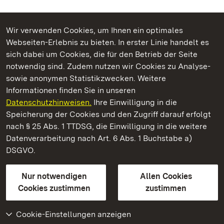
Wir verwenden Cookies, um Ihnen ein optimales
Webseiten-Erlebnis zu bieten. In erster Linie handelt es
Kommen. Staunen. Genießen.
sich dabei um Cookies, die für den Betrieb der Seite
notwendig sind. Zudem nutzen wir Cookies zu Analyse-
sowie anonymen Statistikzwecken. Weitere
Informationen finden Sie in unseren
Datenschutzhinweisen.
Ihre Einwilligung in die
Schloss Favorite Rastatt
Speicherung der Cookies und den Zugriff darauf erfolgt
nach § 25 Abs. 1 TTDSG, die Einwilligung in die weitere
Staatliche Schlösser und Gärten Baden-Württemberg
Datenverarbeitung nach Art. 6 Abs. 1 Buchstabe a)
DSGVO.
Kontakt
FAQ
Impressum
Datenschutz
Gebärdensprache
Leichte Sprache
Erklärung zur Barrierefreiheit
Nur notwendigen
Allen Cookies
BITV-konform (geprüfte Seiten)
Cookies zustimmen
zustimmen
Cookie-Einstellungen anzeigen
Weiteres