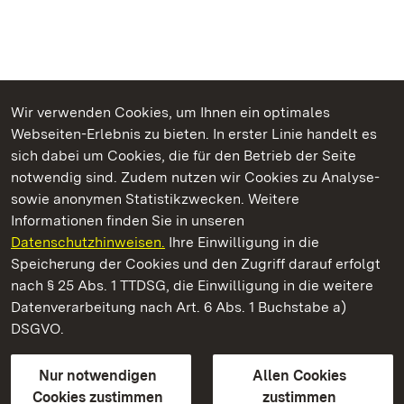
Wir verwenden Cookies, um Ihnen ein optimales
Webseiten-Erlebnis zu bieten. In erster Linie handelt es
Kommen. Staunen. Genießen.
sich dabei um Cookies, die für den Betrieb der Seite
notwendig sind. Zudem nutzen wir Cookies zu Analyse-
sowie anonymen Statistikzwecken. Weitere
Informationen finden Sie in unseren
Datenschutzhinweisen.
Ihre Einwilligung in die
Schloss Favorite Rastatt
Speicherung der Cookies und den Zugriff darauf erfolgt
nach § 25 Abs. 1 TTDSG, die Einwilligung in die weitere
Staatliche Schlösser und Gärten Baden-Württemberg
Datenverarbeitung nach Art. 6 Abs. 1 Buchstabe a)
DSGVO.
Kontakt
FAQ
Impressum
Datenschutz
Gebärdensprache
Leichte Sprache
Erklärung zur Barrierefreiheit
Nur notwendigen
Allen Cookies
BITV-konform (geprüfte Seiten)
Cookies zustimmen
zustimmen