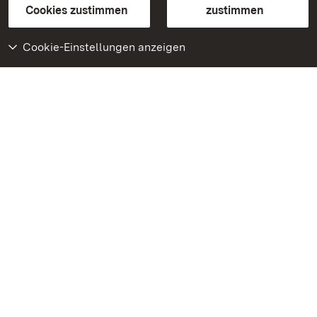
BITV-konform (geprüfte Seiten)
Cookies zustimmen
zustimmen
Cookie-Einstellungen anzeigen
Weiteres
Portal
Monumente
Besuchen Sie uns auf
Facebook
Besuchen Sie uns auf
Instagram
Besuchen Sie uns auf
Youtube
Lernen Sie unsere Apps
kennen
Google Play Store
App Store für iPhone