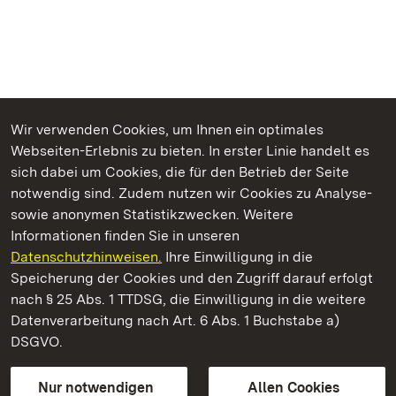
Wir verwenden Cookies, um Ihnen ein optimales
Webseiten-Erlebnis zu bieten. In erster Linie handelt es
Kommen. Staunen. Genießen.
sich dabei um Cookies, die für den Betrieb der Seite
notwendig sind. Zudem nutzen wir Cookies zu Analyse-
sowie anonymen Statistikzwecken. Weitere
Informationen finden Sie in unseren
Datenschutzhinweisen.
Ihre Einwilligung in die
Schloss Favorite Rastatt
Speicherung der Cookies und den Zugriff darauf erfolgt
nach § 25 Abs. 1 TTDSG, die Einwilligung in die weitere
Staatliche Schlösser und Gärten Baden-Württemberg
Datenverarbeitung nach Art. 6 Abs. 1 Buchstabe a)
DSGVO.
Kontakt
FAQ
Impressum
Datenschutz
Gebärdensprache
Leichte Sprache
Erklärung zur Barrierefreiheit
Nur notwendigen
Allen Cookies