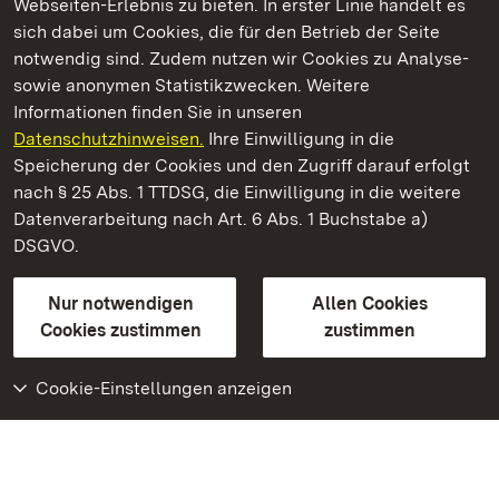
Webseiten-Erlebnis zu bieten. In erster Linie handelt es
Kommen. Staunen. Genießen.
sich dabei um Cookies, die für den Betrieb der Seite
notwendig sind. Zudem nutzen wir Cookies zu Analyse-
sowie anonymen Statistikzwecken. Weitere
Informationen finden Sie in unseren
Datenschutzhinweisen.
Ihre Einwilligung in die
Schloss Favorite Rastatt
Speicherung der Cookies und den Zugriff darauf erfolgt
nach § 25 Abs. 1 TTDSG, die Einwilligung in die weitere
Staatliche Schlösser und Gärten Baden-Württemberg
Datenverarbeitung nach Art. 6 Abs. 1 Buchstabe a)
DSGVO.
Kontakt
FAQ
Impressum
Datenschutz
Gebärdensprache
Leichte Sprache
Erklärung zur Barrierefreiheit
Nur notwendigen
Allen Cookies
BITV-konform (geprüfte Seiten)
Cookies zustimmen
zustimmen
Cookie-Einstellungen anzeigen
Weiteres
Portal
Monumente
Besuchen Sie uns auf
Facebook