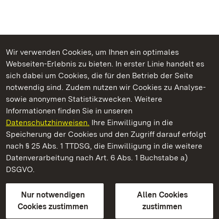
Wir verwenden Cookies, um Ihnen ein optimales
Webseiten-Erlebnis zu bieten. In erster Linie handelt es
Kommen. Staunen. Genießen.
sich dabei um Cookies, die für den Betrieb der Seite
notwendig sind. Zudem nutzen wir Cookies zu Analyse-
sowie anonymen Statistikzwecken. Weitere
Informationen finden Sie in unseren
Datenschutzhinweisen.
Ihre Einwilligung in die
Schloss Favorite Rastatt
Speicherung der Cookies und den Zugriff darauf erfolgt
nach § 25 Abs. 1 TTDSG, die Einwilligung in die weitere
Staatliche Schlösser und Gärten Baden-Württemberg
Datenverarbeitung nach Art. 6 Abs. 1 Buchstabe a)
DSGVO.
Kontakt
FAQ
Impressum
Datenschutz
Gebärdensprache
Leichte Sprache
Erklärung zur Barrierefreiheit
Nur notwendigen
Allen Cookies
BITV-konform (geprüfte Seiten)
Cookies zustimmen
zustimmen