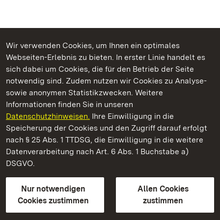
Wir verwenden Cookies, um Ihnen ein optimales
Webseiten-Erlebnis zu bieten. In erster Linie handelt es
Kommen. Staunen. Genießen.
sich dabei um Cookies, die für den Betrieb der Seite
notwendig sind. Zudem nutzen wir Cookies zu Analyse-
sowie anonymen Statistikzwecken. Weitere
Informationen finden Sie in unseren
Datenschutzhinweisen.
Ihre Einwilligung in die
Schloss Favorite Rastatt
Speicherung der Cookies und den Zugriff darauf erfolgt
nach § 25 Abs. 1 TTDSG, die Einwilligung in die weitere
Staatliche Schlösser und Gärten Baden-Württemberg
Datenverarbeitung nach Art. 6 Abs. 1 Buchstabe a)
DSGVO.
Kontakt
FAQ
Impressum
Datenschutz
Gebärdensprache
Leichte Sprache
Erklärung zur Barrierefreiheit
Nur notwendigen
Allen Cookies
BITV-konform (geprüfte Seiten)
Cookies zustimmen
zustimmen