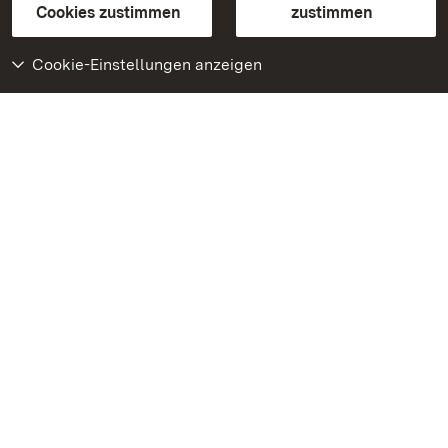
BITV-konform (geprüfte Seiten)
Cookies zustimmen
zustimmen
Cookie-Einstellungen anzeigen
Weiteres
Portal
Monumente
Besuchen Sie uns auf
Facebook
Besuchen Sie uns auf
Instagram
Besuchen Sie uns auf
Youtube
Lernen Sie unsere Apps
kennen
Google Play Store
App Store für iPhone