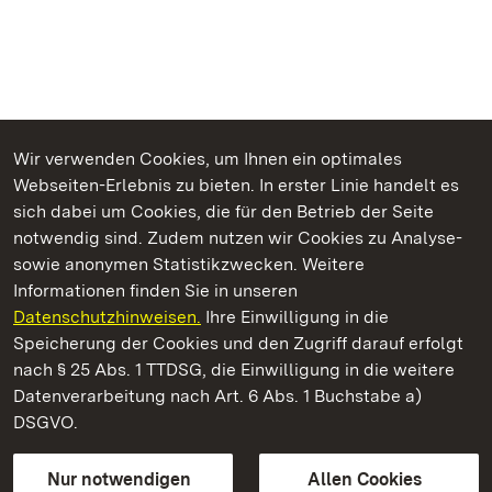
Wir verwenden Cookies, um Ihnen ein optimales
Webseiten-Erlebnis zu bieten. In erster Linie handelt es
Kommen. Staunen. Genießen.
sich dabei um Cookies, die für den Betrieb der Seite
notwendig sind. Zudem nutzen wir Cookies zu Analyse-
sowie anonymen Statistikzwecken. Weitere
Informationen finden Sie in unseren
Datenschutzhinweisen.
Ihre Einwilligung in die
Schloss Favorite Rastatt
Speicherung der Cookies und den Zugriff darauf erfolgt
nach § 25 Abs. 1 TTDSG, die Einwilligung in die weitere
Staatliche Schlösser und Gärten Baden-Württemberg
Datenverarbeitung nach Art. 6 Abs. 1 Buchstabe a)
DSGVO.
Kontakt
FAQ
Impressum
Datenschutz
Gebärdensprache
Leichte Sprache
Erklärung zur Barrierefreiheit
Nur notwendigen
Allen Cookies