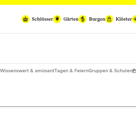
Schlösser
Gärten
Burgen
Klöster
Wissenswert & amüsant
Tagen & Feiern
Gruppen & Schulen
P