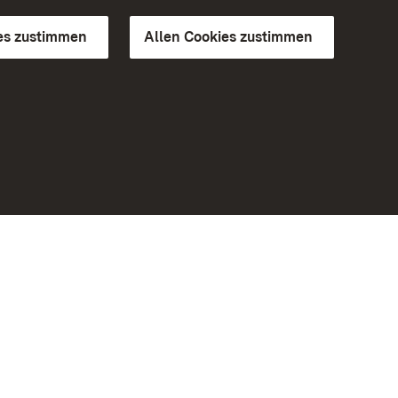
es zustimmen
Allen Cookies zustimmen
d Gärten
Weiteres
Portal
Monumente
Besuchen Sie uns auf Facebook
Besuchen Sie uns auf Instagram
Besuchen Sie uns auf Youtube
Lernen Sie unsere Apps kennen
iheit
Google Play Store
eiten)
App Store für iPhone