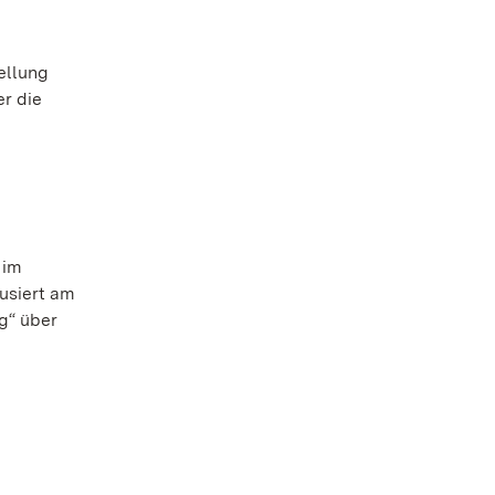
ellung
er die
 im
usiert am
g“ über