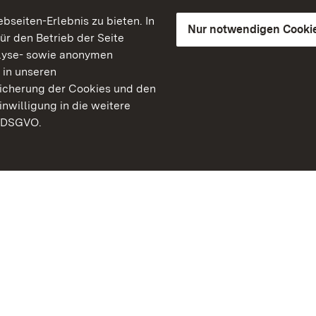
seiten-Erlebnis zu bieten. In
Nur notwendigen Cooki
für den Betrieb der Seite
lyse- sowie anonymen
 in unseren
peicherung der Cookies und den
inwilligung in die weitere
) DSGVO.
Staatliche Schlösser un
Baden-Württemberg
Kontakt
FAQ
Impressum
Datenschutz
Gebärdensprache
Leichte Sprache
Erklärung zur Barrierefre
BITV-konform (geprüfte S