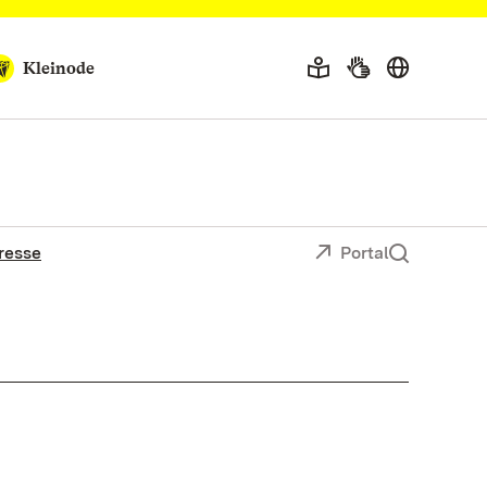
Kleinode
resse
Portal