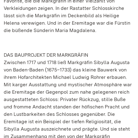
Favorite, die die Markgräfin in einer Vielzahlt von
Verkleidungen zeigen. In der Rastatter Schlosskirche
lässt sich die Markgräfin im Deckenbild als Heilige
Helena verewigen. Und in der Eremitage war die Fürstin
die büßende Sünderin Maria Magdalena.
DAS BAUPROJEKT DER MARKGRÄFIN
Zwischen 1717 und 1718 ließ Markgräfin Sibylla Augusta
von Baden-Baden (1675–1733) das kleine Bauwerk von
ihrem Hofarchitekten Michael Ludwig Rohrer erbauen.
Mit karger Ausstattung und mystischer Atmosphäre war
die Eremitage der Gegenpol zum nahe gelegenen reich
ausgestatteten Schloss: Privater Rückzug, stille Buße
und fromme Andacht standen der höfischen Pracht und
den Lustbarkeiten des Schlosses gegenüber. Die
Eremitage ist ein Beispiel der tiefen Religiosität, die
Sibylla Augusta auszeichnete und prägte. Und sie steht
im Zusammenhang mit den von der Markgräfin