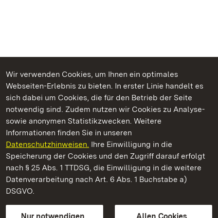
Wir verwenden Cookies, um Ihnen ein optimales
Webseiten-Erlebnis zu bieten. In erster Linie handelt es
Kommen. Staunen. Genießen.
sich dabei um Cookies, die für den Betrieb der Seite
notwendig sind. Zudem nutzen wir Cookies zu Analyse-
sowie anonymen Statistikzwecken. Weitere
Informationen finden Sie in unseren
Datenschutzhinweisen.
Ihre Einwilligung in die
Schloss Favorite Rastatt
Speicherung der Cookies und den Zugriff darauf erfolgt
nach § 25 Abs. 1 TTDSG, die Einwilligung in die weitere
Staatliche Schlösser und Gärten Baden-Württemberg
Datenverarbeitung nach Art. 6 Abs. 1 Buchstabe a)
DSGVO.
Kontakt
FAQ
Impressum
Datenschutz
Gebärdensprache
Leichte Sprache
Erklärung zur Barrierefreiheit
Nur notwendigen
Allen Cookies