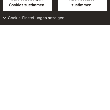
BITV-konform (geprüfte Seiten)
Cookies zustimmen
zustimmen
Cookie-Einstellungen anzeigen
Weiteres
Portal
Monumente
Besuchen Sie uns auf
Facebook
Besuchen Sie uns auf
Instagram
Besuchen Sie uns auf
Youtube
Lernen Sie unsere Apps
kennen
Google Play Store
App Store für iPhone