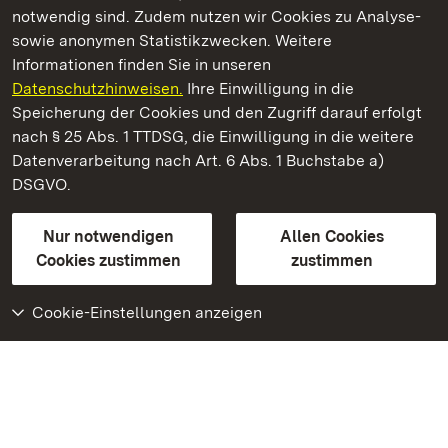
notwendig sind. Zudem nutzen wir Cookies zu Analyse-
sowie anonymen Statistikzwecken. Weitere
Informationen finden Sie in unseren
Datenschutzhinweisen.
Ihre Einwilligung in die
Schloss Favorite Rastatt
Speicherung der Cookies und den Zugriff darauf erfolgt
nach § 25 Abs. 1 TTDSG, die Einwilligung in die weitere
Staatliche Schlösser und Gärten Baden-Württemberg
Datenverarbeitung nach Art. 6 Abs. 1 Buchstabe a)
DSGVO.
Kontakt
FAQ
Impressum
Datenschutz
Gebärdensprache
Leichte Sprache
Erklärung zur Barrierefreiheit
Nur notwendigen
Allen Cookies
BITV-konform (geprüfte Seiten)
Cookies zustimmen
zustimmen
Cookie-Einstellungen anzeigen
Weiteres
Portal
Monumente
Besuchen Sie uns auf
Facebook
Besuchen Sie uns auf
Instagram