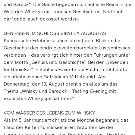
und Barock“. Die Gäste begeben sich auf eine Reise in die
Welt des Whiskys mit kuriosen Geschichten. Natürlich
darf dabei auch gekostet werden.
GENIESSEN IM SCHLOSS SIBYLLA AUGUSTAS
Kulinarische Erlebnisse, die sich mit dem Blick in die
Geschichte des eindrucksvollen barocken Lustschlosses
verbinden – das verbirgt sich hinter den Führungen unter
dem Motto „Genuss und Geschichte“. Bei den „Abenden
für Genießer“ in Schloss Favorite bei Rastatt steht stets
ein alkoholisches Getränk im Mittelpunkt. Am
Donnerstag, den 13. August dreht sich alles um das
Thema „Whisky und Barock? – Tasting-Evening mit
exquisiten Whiskyspezialitäten“.
VOM WASSER DES LEBENS ZUM WHISKY
Als im 5. Jahrhundert christliche Mönche begannen, das
Land der Kelten zu missionieren, brachten sie der
Legende nach die Kunst des Destillierens mit: Die klare