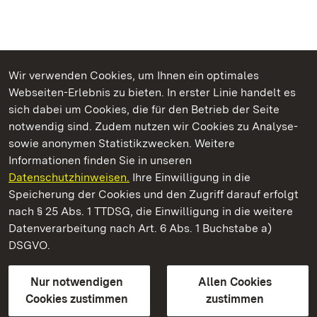
Wir verwenden Cookies, um Ihnen ein optimales
Webseiten-Erlebnis zu bieten. In erster Linie handelt es
Kommen. Staunen. Genießen.
sich dabei um Cookies, die für den Betrieb der Seite
notwendig sind. Zudem nutzen wir Cookies zu Analyse-
sowie anonymen Statistikzwecken. Weitere
Informationen finden Sie in unseren
Datenschutzhinweisen.
Ihre Einwilligung in die
Schloss Favorite Rastatt
Speicherung der Cookies und den Zugriff darauf erfolgt
nach § 25 Abs. 1 TTDSG, die Einwilligung in die weitere
Staatliche Schlösser und Gärten Baden-Württemberg
Datenverarbeitung nach Art. 6 Abs. 1 Buchstabe a)
DSGVO.
Kontakt
FAQ
Impressum
Datenschutz
Gebärdensprache
Leichte Sprache
Erklärung zur Barrierefreiheit
Nur notwendigen
Allen Cookies
BITV-konform (geprüfte Seiten)
Cookies zustimmen
zustimmen