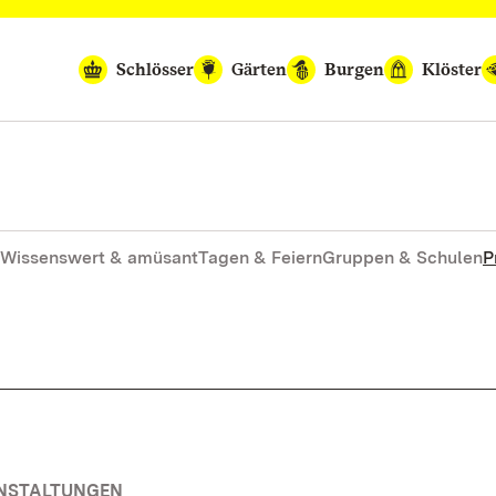
Schlösser
Gärten
Burgen
Klöster
Wissenswert & amüsant
Tagen & Feiern
Gruppen & Schulen
P
ANSTALTUNGEN