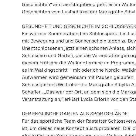
Geschichten“ am Dienstagabend geht es im Walkin
Geschichten vom Lustschloss der Markgräfin Sibyl
GESUNDHEIT UND GESCHICHTE IM SCHLOSSPAR
Ein warmer Sommerabend im Schlosspark des Lustsc
mit Bewegung und und Sonnenschein laden zu Beweg
Unentschlossenen jetzt einen schönen Anlass, sich 
Schlössern und Gärten, die die Veranstaltungen or
diesem Frühjahr die Walkingtermine im Programm. 
es im Walkingschritt – mit oder ohne Nordic-Walk
Aufwärmen wird gemeinsam mit Pausen gelaufen. Zu
Schlossgartens.Wo früher die Markgräfin Sibylla A
Schaffen. „Das war der Ort, an dem sich die Markg
Veranstaltung an,“ erklärt Lydia Erforth von den S
DER ENGLISCHE GARTEN ALS SPORTGELÄNDE
Für das sportliche Team der Rastatter Schlossverw
ist, um dieses neue Konzept auszuprobieren. Die id
ideale Ort zum Spazierengehen oder Walken. Sanf