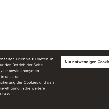
seiten-Erlebnis zu bieten. In
Nur notwendigen Cooki
für den Betrieb der Seite
lyse- sowie anonymen
 in unseren
peicherung der Cookies und den
inwilligung in die weitere
) DSGVO.
Staatliche Schlösser un
Baden-Württemberg