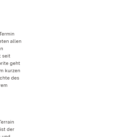
 Termin
eten allen
en
 seit
rite geht
em kurzen
ichte des
hrem
Terrain
ist der
s und