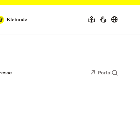
Kleinode
resse
Portal