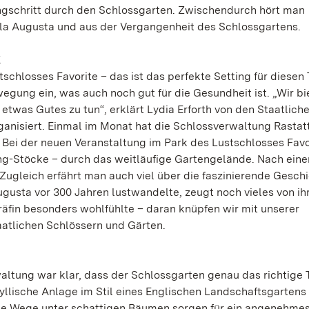
gschritt durch den Schlossgarten. Zwischendurch hört man
la Augusta und aus der Vergangenheit des Schlossgartens.
K
hlosses Favorite – das ist das perfekte Setting für diesen
ung ein, was auch noch gut für die Gesundheit ist. „Wir bi
etwas Gutes zu tun“, erklärt Lydia Erforth von den Staatlich
ganisiert. Einmal im Monat hat die Schlossverwaltung Rastatt
Bei der neuen Veranstaltung im Park des Lustschlosses Favo
ing-Stöcke – durch das weitläufige Gartengelände. Nach ein
gleich erfährt man auch viel über die faszinierende Gesch
ugusta vor 300 Jahren lustwandelte, zeugt noch vieles von i
räfin besonders wohlfühlte – daran knüpfen wir mit unserer
taatlichen Schlössern und Gärten.
altung war klar, dass der Schlossgarten genau das richtige 
yllische Anlage im Stil eines Englischen Landschaftsgartens 
te Wege unter schattigen Bäumen sorgen für ein angenehme