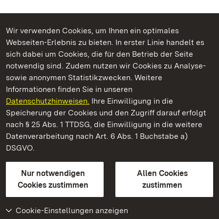
Wir verwenden Cookies, um Ihnen ein optimales
Webseiten-Erlebnis zu bieten. In erster Linie handelt es
Kommen. Staunen. Genießen.
sich dabei um Cookies, die für den Betrieb der Seite
notwendig sind. Zudem nutzen wir Cookies zu Analyse-
sowie anonymen Statistikzwecken. Weitere
Informationen finden Sie in unseren
Datenschutzhinweisen.
Ihre Einwilligung in die
Schloss Favorite Rastatt
Speicherung der Cookies und den Zugriff darauf erfolgt
nach § 25 Abs. 1 TTDSG, die Einwilligung in die weitere
Staatliche Schlösser und Gärten Baden-Württemberg
Datenverarbeitung nach Art. 6 Abs. 1 Buchstabe a)
DSGVO.
Kontakt
FAQ
Impressum
Datenschutz
Gebärdensprache
Leichte Sprache
Erklärung zur Barrierefreiheit
Nur notwendigen
Allen Cookies
BITV-konform (geprüfte Seiten)
Cookies zustimmen
zustimmen
Cookie-Einstellungen anzeigen
Weiteres