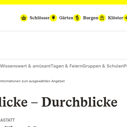
Schlösser
Gärten
Burgen
Klöster
Wissenswert & amüsant
Tagen & Feiern
Gruppen & Schulen
P
Informationen zum ausgewählten Angebot
licke – Durchblicke
RASTATT