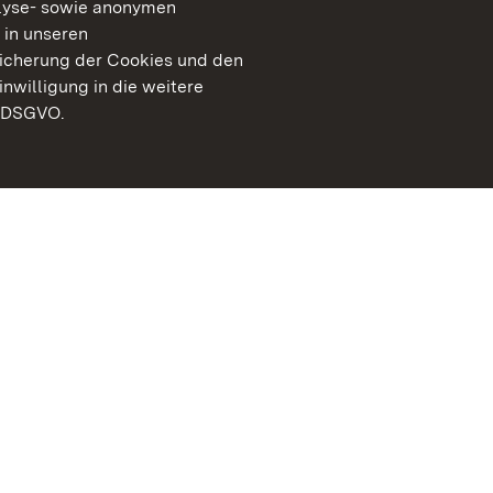
lyse- sowie anonymen
 in unseren
peicherung der Cookies und den
inwilligung in die weitere
) DSGVO.
Staatliche Schlösser un
Baden-Württemberg
Kontakt
FAQ
Impressum
Datenschutz
Gebärdensprache
Leichte Sprache
Erklärung zur Barrierefre
BITV-konform (geprüfte S