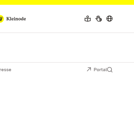
Kleinode
resse
Portal