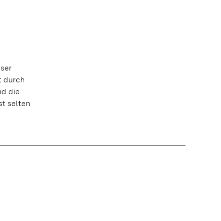
eser
t durch
d die
st selten