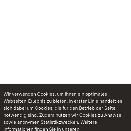
Wir verwenden Cookies, um Ihnen ein optimales
Webseiten-Erlebnis zu bieten. In erster Linie handelt es
Kommen. Staunen. Genießen.
sich dabei um Cookies, die für den Betrieb der Seite
notwendig sind. Zudem nutzen wir Cookies zu Analyse-
sowie anonymen Statistikzwecken. Weitere
Informationen finden Sie in unseren