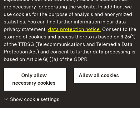
are necessary for operating the website. In addition, we
use cookies for the purpose of analysis and anonymized
State Palaces and Gardens of Baden-Wuerttemberg
statistics. You can find further information in our data
privacy statement.
data protection notice.
Consent to the
storage of cookies and access thereto is based on § 25(1)
of the TTDSG (Telecommunications and Telemedia Data
Rastatt Favorite Palace
Protection Act) and consent to further data processing is
based on Article 6(1)(a) of the GDPR.
State Palaces and Gardens of Baden-Wuerttemberg
Only allow
Allow all cookies
Contact us
FAQ
Masthead
Data protection
necessary cookies
Declaration on barrier-free access
BITV-konform (geprüfte Seiten)
Show cookie settings
More
Home
Monuments
Visit our Facebook