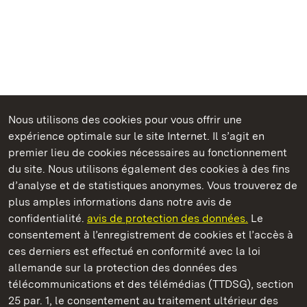
Nous utilisons des cookies pour vous offrir une
Châteaux et jardins publics du Bade-Wurtemberg
expérience optimale sur le site Internet. Il s’agit en
premier lieu de cookies nécessaires au fonctionnement
du site. Nous utilisons également des cookies à des fins
d’analyse et de statistiques anonymes. Vous trouverez de
plus amples informations dans notre avis de
Château de la Favorite de Rastatt
confidentialité.
avis de protection des données.
Le
consentement à l’enregistrement de cookies et l’accès à
Châteaux et jardins publics du Bade-Wurtemberg
ces derniers est effectué en conformité avec la loi
allemande sur la protection des données des
Contact et informations
FAQ et réponses
Mentions légales
télécommunications et des télémédias (TTDSG), section
Protection des données
25 par. 1, le consentement au traitement ultérieur des
Explications sur l’accessibilité