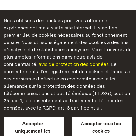
Nous utilisons des cookies pour vous offrir une
Châteaux et jardins publics du Bade-Wurtemberg
expérience optimale sur le site Internet. Il s’agit en
premier lieu de cookies nécessaires au fonctionnement
du site. Nous utilisons également des cookies à des fins
d’analyse et de statistiques anonymes. Vous trouverez de
plus amples informations dans notre avis de
Château de la Favorite de Rastatt
confidentialité.
avis de protection des données.
Le
consentement à l’enregistrement de cookies et l’accès à
Châteaux et jardins publics du Bade-Wurtemberg
ces derniers est effectué en conformité avec la loi
allemande sur la protection des données des
Contact et informations
FAQ et réponses
Mentions légales
télécommunications et des télémédias (TTDSG), section
Protection des données
25 par. 1, le consentement au traitement ultérieur des
Explications sur l’accessibilité
données, avec le RGPD, art. 6 par. 1 point a).
BITV-konform (geprüfte Seiten)
Accepter
Accepter tous les
plus loin
uniquement les
cookies