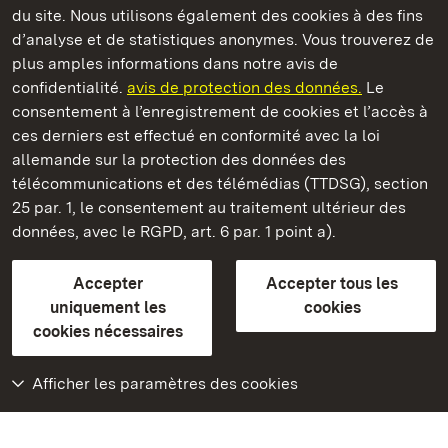
du site. Nous utilisons également des cookies à des fins
d’analyse et de statistiques anonymes. Vous trouverez de
plus amples informations dans notre avis de
Château de la Favorite de Rastatt
confidentialité.
avis de protection des données.
Le
consentement à l’enregistrement de cookies et l’accès à
Châteaux et jardins publics du Bade-Wurtemberg
ces derniers est effectué en conformité avec la loi
allemande sur la protection des données des
Contact et informations
FAQ et réponses
Mentions légales
télécommunications et des télémédias (TTDSG), section
Protection des données
25 par. 1, le consentement au traitement ultérieur des
Explications sur l’accessibilité
données, avec le RGPD, art. 6 par. 1 point a).
BITV-konform (geprüfte Seiten)
Accepter
Accepter tous les
plus loin
uniquement les
cookies
cookies nécessaires
Accueil
Monuments
Afficher les paramètres des cookies
Rendez-nous visite
sur Facebook
Rendez-nous visite
sur Instagram