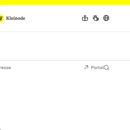
Kleinode
resse
Portal