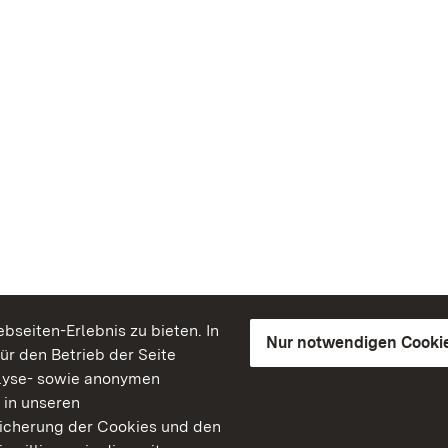
seiten-Erlebnis zu bieten. In
Nur notwendigen Cooki
für den Betrieb der Seite
lyse- sowie anonymen
 in unseren
peicherung der Cookies und den