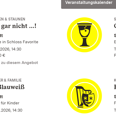
Veranstaltungskalender
EN & STAUNEN
 gar nicht …!
tt
S
 in Schloss Favorite
E
2026, 14:30
T
0 €
P
n zu diesem Angebot
R & FAMILIE
 Blauweiß
tt
S
für Kinder
F
.2026, 14:30
T