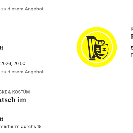
n zu diesem Angebot
tt
S
F
.2026, 20:00
T
n zu diesem Angebot
CKE & KOSTÜM
atsch im
tt
erherrn durchs 18.