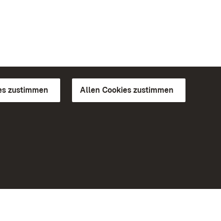
es zustimmen
Allen Cookies zustimmen
d Gärten
Weiteres
Portal
Monumente
Besuchen Sie uns auf Facebook
Besuchen Sie uns auf Instagram