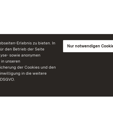
seiten-Erlebnis zu bieten. In
Nur notwendigen Cooki
für den Betrieb der Seite
lyse- sowie anonymen
 in unseren
peicherung der Cookies und den
inwilligung in die weitere
) DSGVO.
Staatliche Schlösser un
Baden-Württemberg
Kontakt
FAQ
Impressum