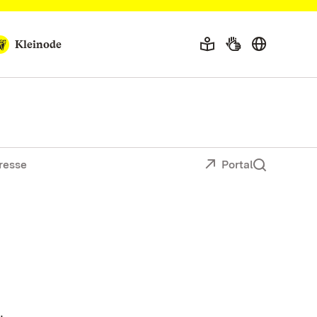
Kleinode
resse
Portal