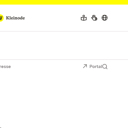
Kleinode
resse
Portal