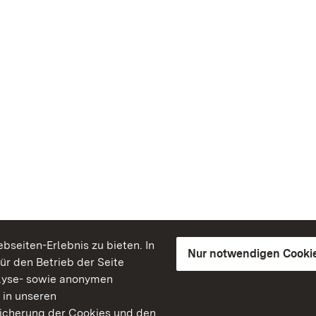
seiten-Erlebnis zu bieten. In
Nur notwendigen Cooki
für den Betrieb der Seite
lyse- sowie anonymen
 in unseren
peicherung der Cookies und den