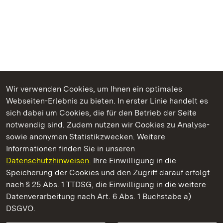
Wir verwenden Cookies, um Ihnen ein optimales
Webseiten-Erlebnis zu bieten. In erster Linie handelt es
Kommen. Staunen. Genießen.
sich dabei um Cookies, die für den Betrieb der Seite
notwendig sind. Zudem nutzen wir Cookies zu Analyse-
sowie anonymen Statistikzwecken. Weitere
Informationen finden Sie in unseren
Datenschutzhinweisen.
Ihre Einwilligung in die
Schloss Favorite Rastatt
Speicherung der Cookies und den Zugriff darauf erfolgt
nach § 25 Abs. 1 TTDSG, die Einwilligung in die weitere
Staatliche Schlösser und Gärten Baden-Württemberg
Datenverarbeitung nach Art. 6 Abs. 1 Buchstabe a)
DSGVO.
Kontakt
FAQ
Impressum
Datenschutz