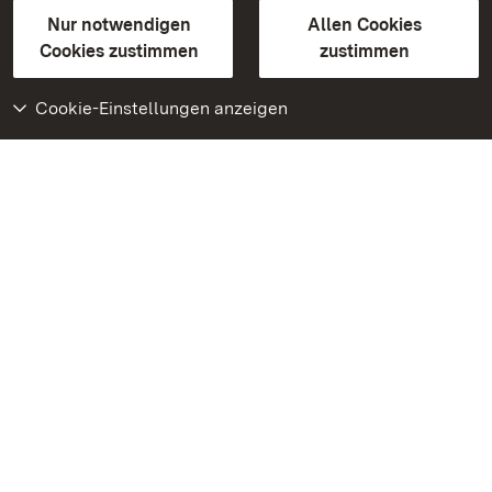
Gebärdensprache
Leichte Sprache
Erklärung zur Barrierefreiheit
Nur notwendigen
Allen Cookies
BITV-konform (geprüfte Seiten)
Cookies zustimmen
zustimmen
Cookie-Einstellungen anzeigen
Weiteres
Portal
Monumente
Besuchen Sie uns auf
Facebook
Besuchen Sie uns auf
Instagram
Besuchen Sie uns auf
Youtube
Lernen Sie unsere Apps
kennen
Google Play Store
App Store für iPhone